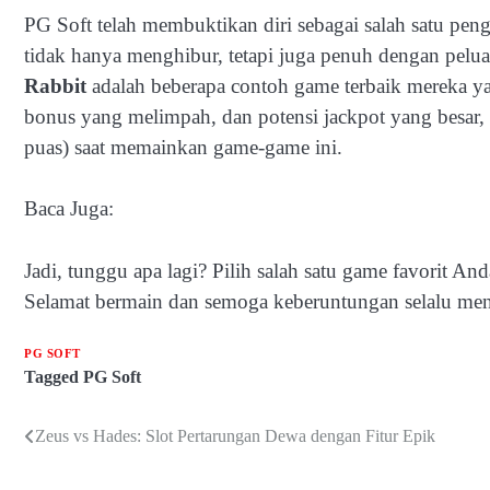
PG Soft telah membuktikan diri sebagai salah satu p
tidak hanya menghibur, tetapi juga penuh dengan pelu
Rabbit
adalah beberapa contoh game terbaik mereka ya
bonus yang melimpah, dan potensi jackpot yang besar,
puas) saat memainkan game-game ini.
Baca Juga:
Situs Slot Gacor Hari Ini, JP Maxwin Terja
Jadi, tunggu apa lagi? Pilih salah satu game favorit An
Selamat bermain dan semoga keberuntungan selalu men
PG SOFT
Tagged
PG Soft
Post
Zeus vs Hades: Slot Pertarungan Dewa dengan Fitur Epik
navigation