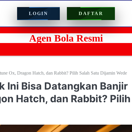
LOGIN
DAFTAR
Agen Bola Resmi
rtune Ox, Dragon Hatch, dan Rabbit? Pilih Salah Satu Dijamin Wede
 Ini Bisa Datangkan Banjir
on Hatch, dan Rabbit? Pilih