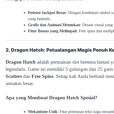
Potensi Jackpot Besar
: Dengan kombinasi simbol ya
yang fantastis.
Grafis dan Animasi Memukau
: Desain visual yan
Fitur Bonus yang Melimpah
: Free spins dan multi
2. Dragon Hatch: Petualangan Magis Penuh K
Dragon Hatch
adalah permainan slot bertema fantasi
legendaris. Game ini memiliki 5 gulungan dan 25 gari
Scatters
dan
Free Spins
. Setiap kali Anda berhasil m
semakin besar.
Apa yang Membuat Dragon Hatch Spesial?
Mekanisme Unik
: Fitur penetasan telur naga menam