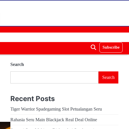
Subscribe
Search
Search
Recent Posts
Tiger Warrior Spadegaming Slot Petualangan Seru
Rahasia Seru Main Blackjack Real Deal Online