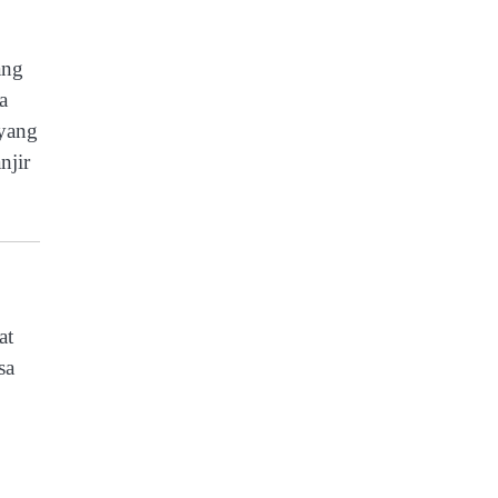
ang
a
 yang
njir
at
sa