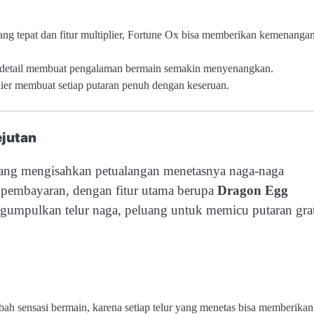
ng tepat dan fitur multiplier, Fortune Ox bisa memberikan kemenanga
g detail membuat pengalaman bermain semakin menyenangkan.
plier membuat setiap putaran penuh dengan keseruan.
ejutan
 yang mengisahkan petualangan menetasnya naga-naga
s pembayaran, dengan fitur utama berupa
Dragon Egg
engumpulkan telur naga, peluang untuk memicu putaran grat
bah sensasi bermain, karena setiap telur yang menetas bisa memberikan