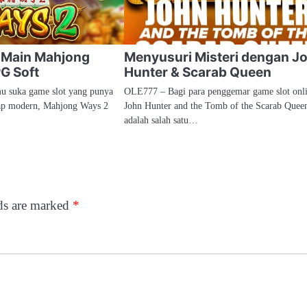
 Main Mahjong
Menyusuri Misteri dengan J
PG Soft
Hunter & Scarab Queen
 suka game slot yang punya
OLE777 – Bagi para penggemar game slot onli
etap modern, Mahjong Ways 2
John Hunter and the Tomb of the Scarab Quee
adalah salah satu…
lds are marked
*