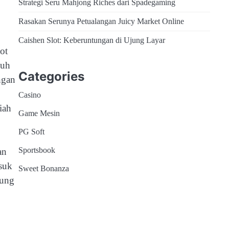
Strategi Seru Mahjong Riches dari Spadegaming
Rasakan Serunya Petualangan Juicy Market Online
Caishen Slot: Keberuntungan di Ujung Layar
ot
nuh
Categories
ngan
Casino
iah
Game Mesin
PG Soft
Sportsbook
an
suk
Sweet Bonanza
sung