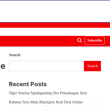
Subscribe
Search
ne
Search
Recent Posts
Tiger Warrior Spadegaming Slot Petualangan Seru
Rahasia Seru Main Blackjack Real Deal Online