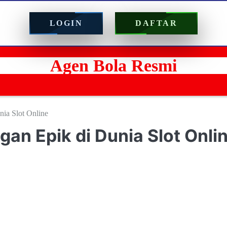
LOGIN
DAFTAR
Agen Bola Resmi
nia Slot Online
ngan Epik di Dunia Slot Onli