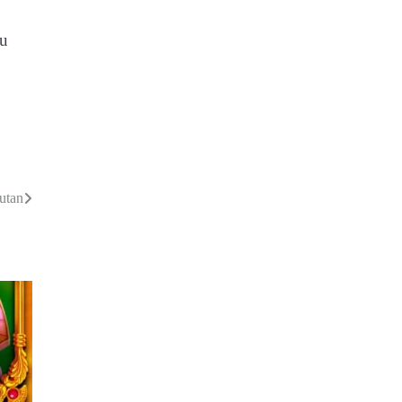
lu
utan