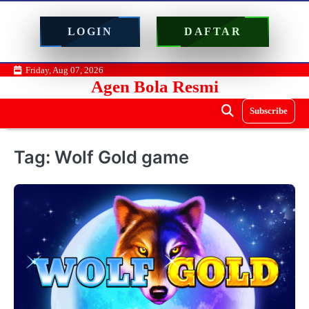
LOGIN
DAFTAR
Skip
Friday, Aug 07, 2026
Agen Bola Resmi
to
content
Subscribe
Tag:
Wolf Gold game