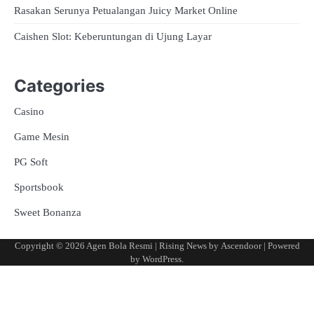
Rasakan Serunya Petualangan Juicy Market Online
Caishen Slot: Keberuntungan di Ujung Layar
Categories
Casino
Game Mesin
PG Soft
Sportsbook
Sweet Bonanza
Copyright © 2026
Agen Bola Resmi
| Rising News by
Ascendoor
| Powered
by
WordPress
.