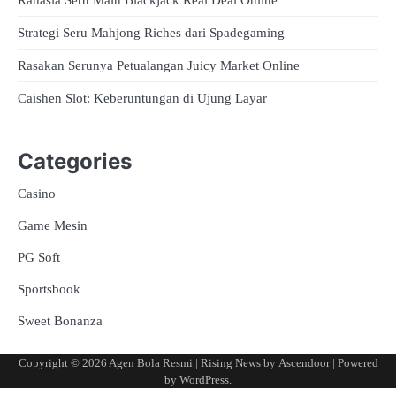
Rahasia Seru Main Blackjack Real Deal Online
Strategi Seru Mahjong Riches dari Spadegaming
Rasakan Serunya Petualangan Juicy Market Online
Caishen Slot: Keberuntungan di Ujung Layar
Categories
Casino
Game Mesin
PG Soft
Sportsbook
Sweet Bonanza
Copyright © 2026
Agen Bola Resmi
| Rising News by
Ascendoor
| Powered
by
WordPress
.