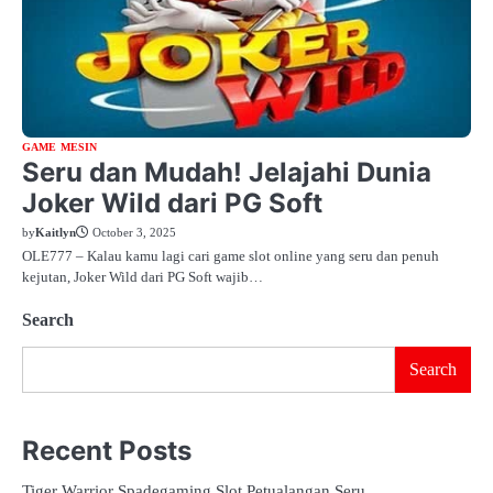
GAME MESIN
Seru dan Mudah! Jelajahi Dunia
Joker Wild dari PG Soft
by
Kaitlyn
October 3, 2025
OLE777 – Kalau kamu lagi cari game slot online yang seru dan penuh
kejutan, Joker Wild dari PG Soft wajib…
Search
Search
Recent Posts
Tiger Warrior Spadegaming Slot Petualangan Seru