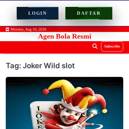
LOGIN
DAFTAR
Skip
Monday, Aug 10, 2026
Agen Bola Resmi
to
content
Subscribe
Tag:
Joker Wild slot