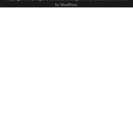
by
WordPress
.